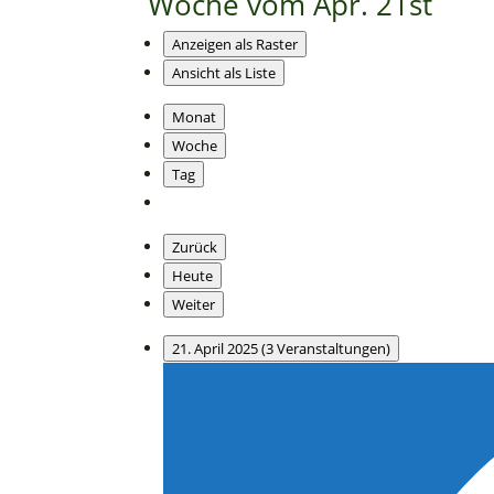
Woche vom Apr. 21st
Anzeigen als
Raster
Ansicht als
Liste
Monat
Woche
Tag
Zurück
Heute
Weiter
21. April 2025
(3 Veranstaltungen)
Personal
Coaching
-
Beckenliebe
Leipzig