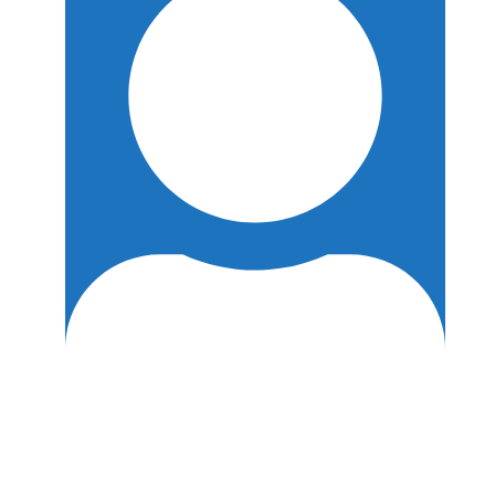
Coaching
-
Beckenliebe
Leipzig