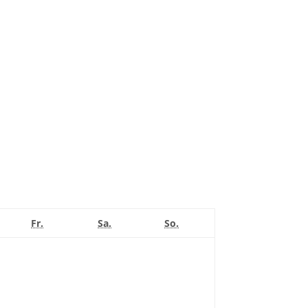
nerstag
Freitag
Samstag
Sonntag
Fr.
Sa.
So.