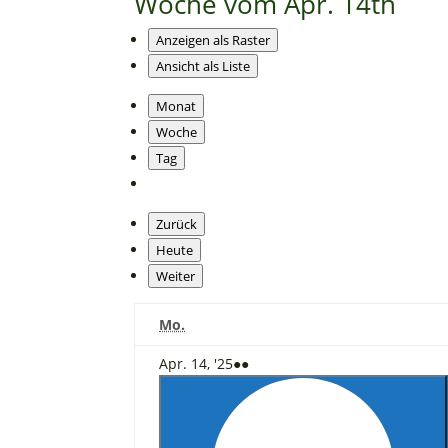
Woche vom Apr. 14th
Anzeigen als
Raster
Ansicht als
Liste
Monat
Woche
Tag
Zurück
Heute
Weiter
Montag
Mo.
14.
(3
Apr. 14, '25
●●
April
Veranstaltungen)
2025