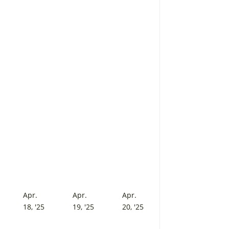
Apr.
Apr.
Apr.
7.
18.
19.
20.
18, '25
19, '25
20, '25
pril
April
April
April