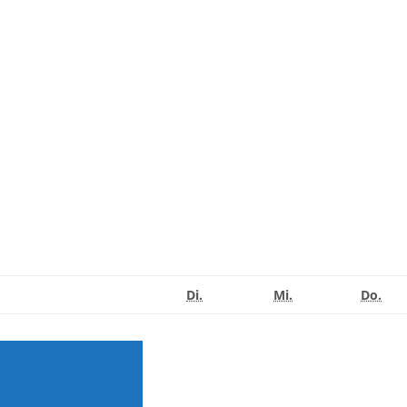
Dienstag
Mittwoch
Don
Di.
Mi.
Do.